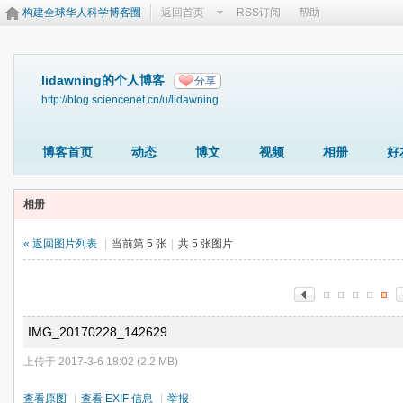
构建全球华人科学博客圈
返回首页
RSS订阅
帮助
lidawning的个人博客
分享
http://blog.sciencenet.cn/u/lidawning
博客首页
动态
博文
视频
相册
好
相册
« 返回图片列表
|
当前第 5 张
|
共 5 张图片
IMG_20170228_142629
上传于 2017-3-6 18:02 (2.2 MB)
查看原图
|
查看 EXIF 信息
|
举报