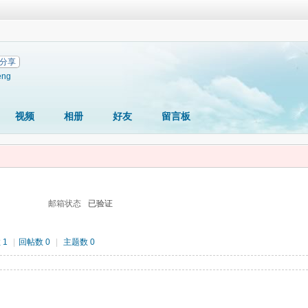
分享
eng
视频
相册
好友
留言板
邮箱状态
已验证
 1
|
回帖数 0
|
主题数 0