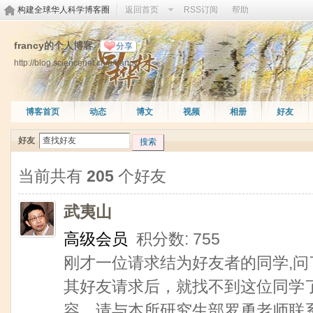
构建全球华人科学博客圈
返回首页
RSS订阅
帮助
francy的个人博客
分享
http://blog.sciencenet.cn/u/francy
博客首页
动态
博文
视频
相册
好友
好友
搜索
当前共有
205
个好友
武夷山
高级会员
积分数: 755
刚才一位请求结为好友者的同学,问
其好友请求后，就找不到这位同学
容，请与本所研究生部罗勇老师联系Luoy