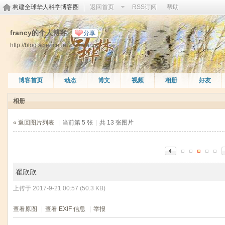
构建全球华人科学博客圈
返回首页
RSS订阅
帮助
francy的个人博客
分享
http://blog.sciencenet.cn/u/francy
博客首页
动态
博文
视频
相册
好友
相册
« 返回图片列表
|
当前第 5 张
|
共 13 张图片
翟欣欣
上传于 2017-9-21 00:57 (50.3 KB)
查看原图
|
查看 EXIF 信息
|
举报