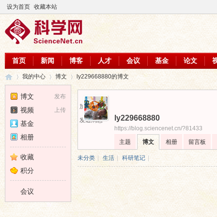
设为首页
收藏本站
首页
新闻
博客
人才
会议
基金
论文
我的中心
博文
ly229668880的博文
博文
发布
加为好友
视频
上传
ly229668880
科
›
›
›
发送消息
基金
https://blog.sciencenet.cn/?81433
相册
主题
博文
相册
留言板
收藏
未分类
|
生活
|
科研笔记
|
积分
会议
学