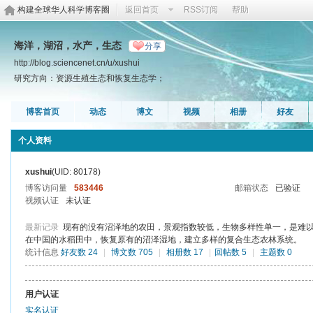
构建全球华人科学博客圈
返回首页
RSS订阅
帮助
海洋，湖沼，水产，生态
分享
http://blog.sciencenet.cn/u/xushui
研究方向：资源生殖生态和恢复生态学；
博客首页
动态
博文
视频
相册
好友
个人资料
xushui
(UID: 80178)
博客访问量
583446
邮箱状态
已验证
视频认证
未认证
最新记录
现有的没有沼泽地的农田，景观指数较低，生物多样性单一，是难
在中国的水稻田中，恢复原有的沼泽湿地，建立多样的复合生态农林系统。
统计信息
好友数 24
|
博文数 705
|
相册数 17
|
回帖数 5
|
主题数 0
用户认证
实名认证