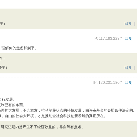
楼主）
回复
|
IP: 117.183.223.*
回复
|
，理解你的焦虑和躺平。
岁！
楼主）
回复
|
IP: 120.231.180.*
回复
|
自行发展。
复制已有的东西。
成果再扩大发展，不会激发，推动萌芽状态的科技发展，由评审基金的参照条件决定的。
祥和，自由的社会大环境，才是推动全社会科技创新发展的真正所在。
多研究短期内是产生不了经济效益的，靠自筹有点难。