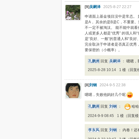
[9]
吴嗣泽
2025-8-27 22:27
申请面上基金项目没中是常态。 
是A， 其余的是B是C，不重要。
不一定不被淘汰。 能不能中就看
人或更多人都是“优秀” 的强人和
是“良好、一般”的普通人和“良
完全取决于申请者是否真正优秀
要保密的（小概率）。
孔鹏洲
回复
吴嗣泽
：
嗯嗯，
2025-8-28 10:14
1 楼（回复
[8]
刘钢
2024-9-5 22:38
嗯嗯，失败他妈好几个呢
孔鹏洲
回复
刘钢
：
哈哈
2024-9-9 08:45
1 楼（回复
李东风
回复
刘钢
：
内卷！还