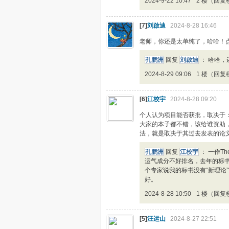
2024-9-22 10:47
2 楼（回复
[7]
刘啟迪
2024-8-28 16:46
老师，你还是太单纯了，哈哈！
孔鹏洲
回复
刘啟迪
：
哈哈，
2024-8-29 09:06
1 楼（回复
[6]
江校宇
2024-8-28 09:20
个人认为项目能否获批，取决于
大家的本子都不错，该给谁资助
法，就是取决于其过去发表的论
孔鹏洲
回复
江校宇
：
一作Th
运气成分不好排名，去年的标
个专家说我的标书没有“新理论”
好。
2024-8-28 10:50
1 楼（回复
[5]
汪运山
2024-8-27 22:51