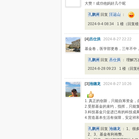
大赞！成功他妈好几个呢
孔鹏洲
回复
汪运山
：
2024-9-4 08:34
1 楼（回复
[4]
吕仕洪
2024-8-27 22:22
基金卷，医学部更卷，三年不中
孔鹏洲
回复
吕仕洪
：
理解万
2024-8-28 09:23
1 楼（回复
[3]
池德龙
2024-8-27 10:26
1. 真正的创新，只能自筹资金，
2.受那基金的束约，指挥，只能
3.科技基金只促进已有的科技
4.营造基本生活有保障，安定
孔鹏洲
回复
池德龙
：
1、很
2、3、基金有利有弊。