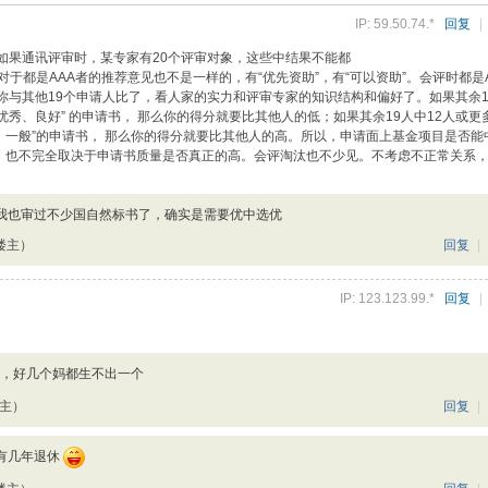
IP: 59.50.74.*
回复
|
如果通讯评审时，某专家有20个评审对象，这些中结果不能都
对于都是AAA者的推荐意见也不是一样的，有“优先资助”，有“可以资助”。会评时都是
你与其他19个申请人比了，看人家的实力和评审专家的知识结构和偏好了。如果其余1
“优秀、良好” 的申请书， 那么你的得分就要比其他人的低；如果其余19人中12人或更
好、一般”的申请书， 那么你的得分就要比其他人的高。所以，申请面上基金项目是否能
，也不完全取决于申请书质量是否真正的高。会评淘汰也不少见。不考虑不正常关系
我也审过不少国自然标书了，确实是需要优中选优
楼主）
回复
|
IP: 123.123.99.*
回复
|
，好几个妈都生不出一个
楼主）
回复
|
有几年退休