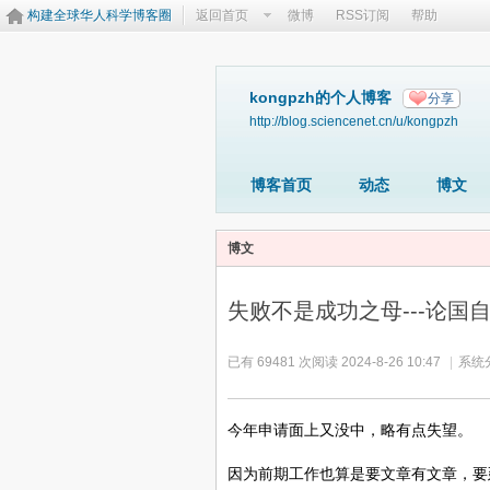
构建全球华人科学博客圈
返回首页
微博
RSS订阅
帮助
kongpzh的个人博客
分享
http://blog.sciencenet.cn/u/kongpzh
博客首页
动态
博文
博文
失败不是成功之母---论国
已有 69481 次阅读
2024-8-26 10:47
|
系统
今年申请面上又没中，略有点失望。
因为前期工作也算是要文章有文章，要