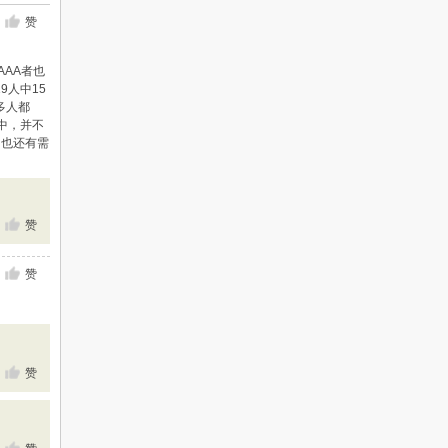
赞
AAA者也
9人中15
多人都
中，并不
，也还有需
赞
赞
赞