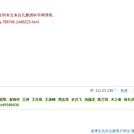
注明本文来自孔鹏洲科学网博客。
og-799746-1448223.html
IP: 111.53.196.*
|
热度
|
贺凯
崔锦华
王涛
王生凯
王凌峰
周忠浩
史仍飞
池德龙
陈万浩
木士春
徐长
st95586936
该博文允许注册用户评论 