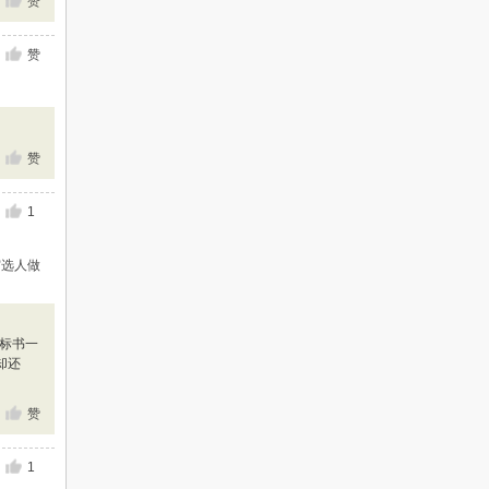
赞
赞
赞
1
审选人做
标书一
却还
赞
1