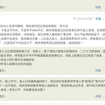
。
楼主）
回复
|
IP: 124.115.58.*
回复
|
确实令人失望与懊恼。我也有经历过类似的挫折，至今仍
不是运气不好、不是本子idea不行，根本原因是过往的发表记录不如人造成，在资
眼的发表记录取胜，没有他法。因为评审人被控制了通过率，在公平处理的前提下，
会都不会发生。根本解决方案：上头加入投入，提高资助率至20-25%，即恢复到几
下，以及经济下行的压力下，维持资助率至以前的情形，谈何容易？
审人太过度强调前期工作，实际上，除了资助力度很大的项目外，二三十万的资助，
研究能力评价，研究能力不等于申报课题发的前期论文。实际上前期论文已经发了很多
除非是小同行都不好准确评价。
但申请人前期论文多的选题。
楼主）
回复
|
0万，面上50万。面上已经越来越鸡肋了。而且有的专家要求申请人有“新理论”“新方法”
吗？一点不现实。有的专家则要求审稿人追新热点，要是和热点没关系，那中的几率就
人来说，有失公平。为啥要追热点呢？
楼主）
回复
|