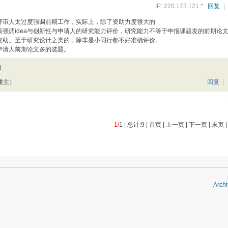
IP: 220.173.121.*
回复
|
评审人太过度强调前期工作，实际上，除了资助力度很大的
强调idea与创新性与申请人的研究能力评价，研究能力不等于申报课题发的前期论
资助。至于研究设计之类的，除非是小同行都不好准确评价。
申请人前期论文多的选题。
！
楼主）
回复
|
1/
1 | 总计:9 | 首页 | 上一页 | 下一页 | 末页 
Archi