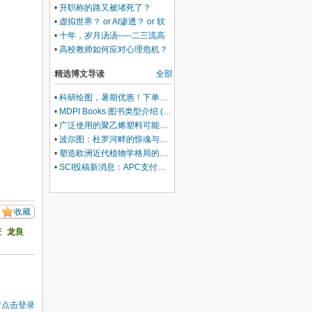
•
升职称的路又被堵死了？
•
虚拟世界？ or AI渗透？ or 软
件有灵魂？
•
十年，岁月汤汤-----二三流高
校的不典型青椒生活
•
高校教师如何应对心理危机？
精选博文导读
全部
•
科研绘图，暑期优惠！下单立减500元
•
MDPI Books 图书类型介绍 (三)：Edited Book
•
广泛使用的聚乙烯塑料可能会损害你的肝脏
•
波尔图：杜罗河畔的惊魂与治愈
•
塑造欧洲近代植物学格局的马德里皇家植物园里程碑式园长
•
SCI投稿新消息：APC支付服务再升级！
收藏
庆
龙良
请点击登录