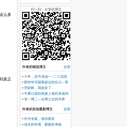
扫一扫，分享此博文
这么多
作者的精选博文
全部
•
十年，岁月汤汤-----二三流高
到真正
校的不典型青椒生活
•
那些年写国青踩过的坑儿---审
国青标书有感
•
升职称，我放弃了
•
不要让国自然面上项目变成鸡
肋
•
专一博二---论博士生的培养
作者的其他最新博文
全部
•
作为专家，请你善良
•
缩水的待遇，膨胀的考核