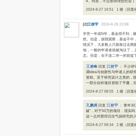
4、同意，不过那得理想社会了
2024-8-27 16:51
1 楼（回复
[2]
江校宇
2024-8-26 23:08
辛苦一年或N年，基金得不到，
然。但是，据我观察，基金不中，
情况下，大多数人只能靠过去两
地，一般的申请者就被淘汰了，上
态。但是，在不连二停一的前提
王凌峰
回复
江校宇
：
不少评
调idea与创新性与申请人的
资助。至于研究设计之类的，
一部分自科项目资助了平庸，
2024-8-27 08:55
1 楼（回复
孔鹏洲
回复
江校宇
：
青年3
破”，对于50万的项目，现实
这一点对那些沉住气搞研究的
2024-8-27 09:34
2 楼（回复