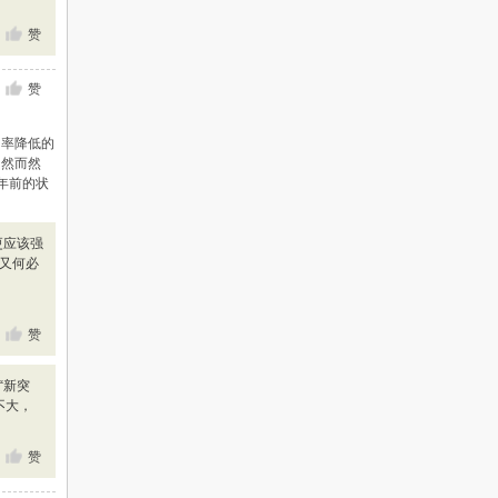
赞
赞
助率降低的
自然而然
年前的状
更应该强
，又何必
赞
“新突
不大，
赞