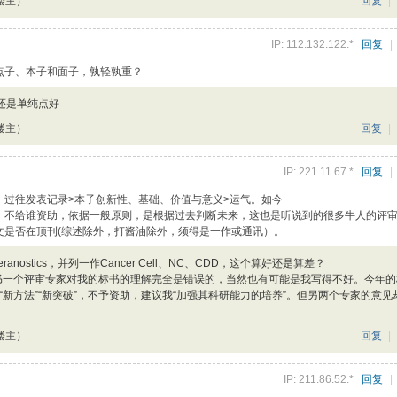
楼主）
回复
|
IP: 112.132.122.*
回复
|
点子、本子和面子，孰轻孰重？
还是单纯点好
楼主）
回复
|
IP: 221.11.67.*
回复
|
：过往发表记录>本子创新性、基础、价值与意义>运气。如今
，不给谁资助，依据一般原则，是根据过去判断未来，这也是听说到的很多牛人的评
文是否在顶刊(综述除外，打酱油除外，须得是一作或通讯）。
eranostics，并列一作Cancer Cell、NC、CDD，这个算好还是算差？
书一个评审专家对我的标书的理解完全是错误的，当然也有可能是我写得不好。今年的
“新方法”“新突破”，不予资助，建议我“加强其科研能力的培养”。但另两个专家的意见
楼主）
回复
|
IP: 211.86.52.*
回复
|