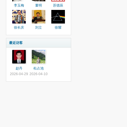
李玉梅
董明
苏德辰
徐长庆
刘立
徐耀
最近访客
赵丹
杜占池
2026-04-29
2026-04-10