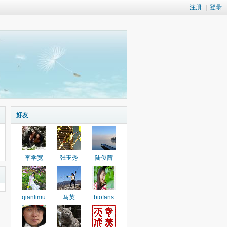
注册
|
登录
好友
李学宽
张玉秀
陆俊茜
qianlimu
马英
biofans