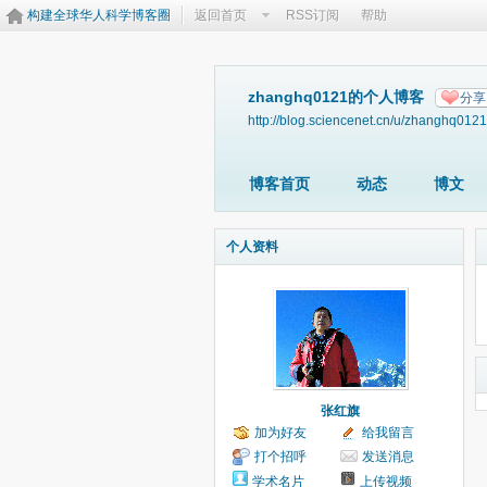
构建全球华人科学博客圈
返回首页
RSS订阅
帮助
zhanghq0121的个人博客
分享
http://blog.sciencenet.cn/u/zhanghq0121
博客首页
动态
博文
个人资料
张红旗
加为好友
给我留言
打个招呼
发送消息
学术名片
上传视频