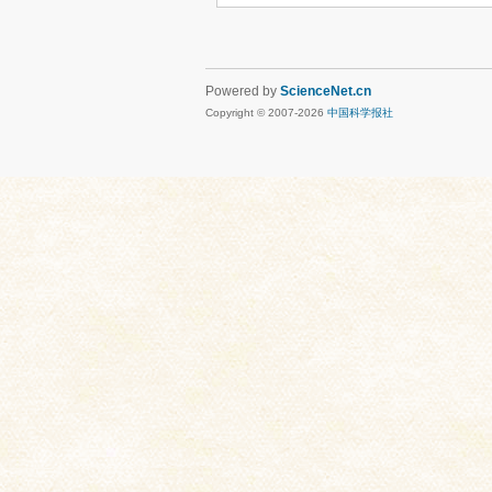
Powered by
ScienceNet.cn
Copyright © 2007-
2026
中国科学报社