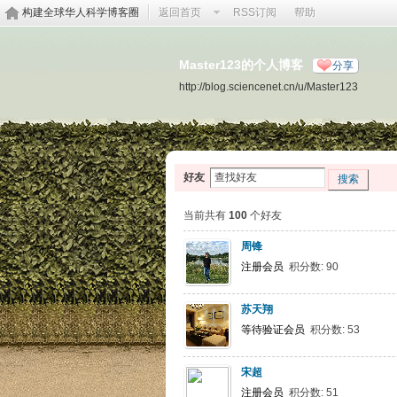
构建全球华人科学博客圈
返回首页
RSS订阅
帮助
Master123的个人博客
分享
http://blog.sciencenet.cn/u/Master123
好友
搜索
当前共有
100
个好友
周锋
注册会员
积分数: 90
苏天翔
等待验证会员
积分数: 53
宋超
注册会员
积分数: 51