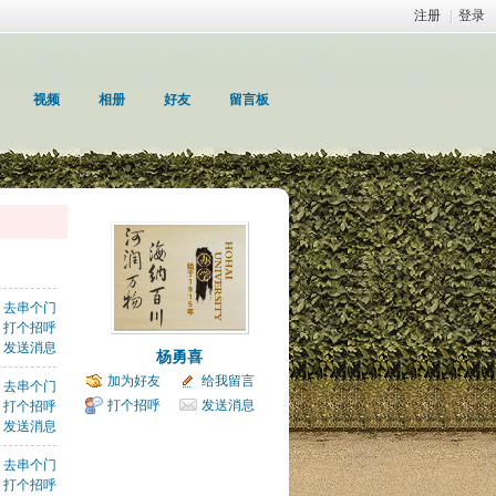
注册
|
登录
视频
相册
好友
留言板
去串个门
打个招呼
发送消息
杨勇喜
加为好友
给我留言
去串个门
打个招呼
发送消息
打个招呼
发送消息
去串个门
打个招呼