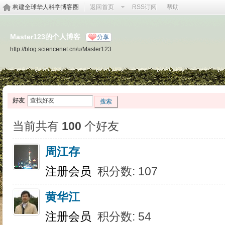
构建全球华人科学博客圈
返回首页
RSS订阅
帮助
Master123的个人博客
分享
http://blog.sciencenet.cn/u/Master123
好友
搜索
当前共有
100
个好友
周江存
注册会员
积分数: 107
黄华江
注册会员
积分数: 54