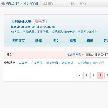
构建全球华人科学博客圈
返回首页
RSS订阅
帮助
大阿福仙人掌
分享
http://blog.sciencenet.cn/u/tangxq
仙人掌，不畏酷暑，不畏干旱，经受着烈日的考验，不屈不挠地生长
博客首页
动态
博文
视频
相册
好
博文
按标题搜索
全部博文
|
未分类
|
在美寻美
|
科研论语
|
教育闲谈
|
人生感悟
|
师生论学
|
1
2
3