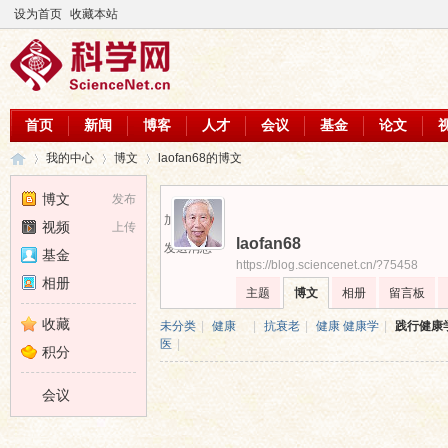
设为首页
收藏本站
首页
新闻
博客
人才
会议
基金
论文
我的中心
博文
laofan68的博文
博文
发布
加为好友
视频
上传
laofan68
科
›
›
›
发送消息
基金
https://blog.sciencenet.cn/?75458
相册
主题
博文
相册
留言板
收藏
未分类
|
健康
|
抗衰老
|
健康 健康学
|
践行健康
医
|
积分
会议
学