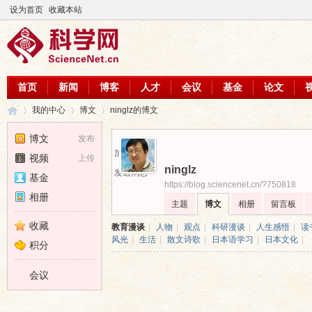
设为首页
收藏本站
首页
新闻
博客
人才
会议
基金
论文
我的中心
博文
ninglz的博文
博文
发布
加为好友
视频
上传
ninglz
科
›
›
›
发送消息
基金
https://blog.sciencenet.cn/?750818
相册
主题
博文
相册
留言板
收藏
教育漫谈
|
人物
|
观点
|
科研漫谈
|
人生感悟
|
读
风光
|
生活
|
散文诗歌
|
日本语学习
|
日本文化
|
积分
会议
学