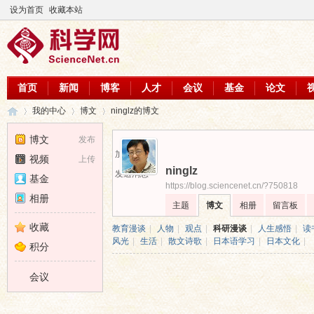
设为首页
收藏本站
首页
新闻
博客
人才
会议
基金
论文
我的中心
博文
ninglz的博文
博文
发布
加为好友
视频
上传
ninglz
科
›
›
›
发送消息
基金
https://blog.sciencenet.cn/?750818
相册
主题
博文
相册
留言板
收藏
教育漫谈
|
人物
|
观点
|
科研漫谈
|
人生感悟
|
读
风光
|
生活
|
散文诗歌
|
日本语学习
|
日本文化
|
积分
会议
学