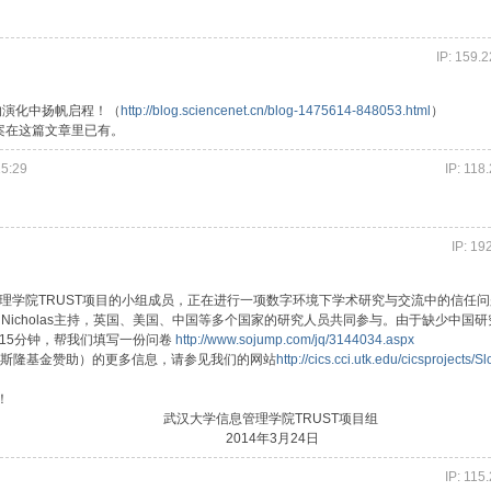
IP: 159.
演化中扬帆启程！（
http://blog.sciencenet.cn/blog-1475614-848053.html
）
案在这篇文章里已有。
5:29
IP: 118
IP: 19
学院TRUST项目的小组成员，正在进行一项数字环境下学术研究与交流中的信任问
 Nicholas主持，英国、美国、中国等多个国家的研究人员共同参与。由于缺少中国
-15分钟，帮我们填写一份问卷
http://www.sojump.com/jq/3144034.aspx
.斯隆基金赞助）的更多信息，请参见我们的网站
http://cics.cci.utk.edu/cicsprojects/S
！
管理学院TRUST项目组
4年3月24日
IP: 115