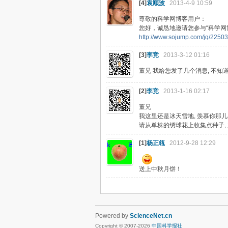
[4]
袁顺波
2013-4-9 10:59
尊敬的科学网博客用户：
您好，诚恳地邀请您参与“科学网
http://www.sojump.com/jq/2250
[3]
李竞
2013-3-12 01:16
董兄 我给您发了几个消息, 不知道
[2]
李竞
2013-1-16 02:17
董兄
我这里还是冰天雪地, 羡慕你那儿
请从单株的绣球花上收集点种子,
[1]
杨正瓴
2012-9-28 12:29
送上中秋月饼！
Powered by
ScienceNet.cn
Copyright © 2007-
2026
中国科学报社