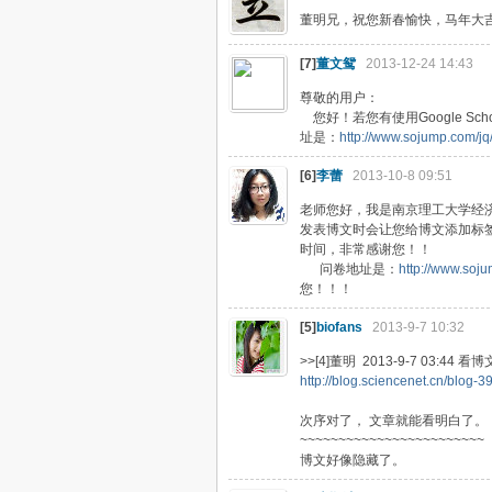
董明兄，祝您新春愉快，马年大吉
[7]
董文鸳
2013-12-24 14:43
尊敬的用户：
您好！若您有使用Google Sch
址是：
http://www.sojump.com/j
[6]
李蕾
2013-10-8 09:51
老师您好，我是南京理工大学经
发表博文时会让您给博文添加标
时间，非常感谢您！！
问卷地址是：
http://www.soj
您！！！
[5]
biofans
2013-9-7 10:32
>>[4]董明 2013-9-7 03
http://blog.sciencenet.cn/blog-
次序对了， 文章就能看明白了
~~~~~~~~~~~~~~~~~~~~~~~~
博文好像隐藏了。