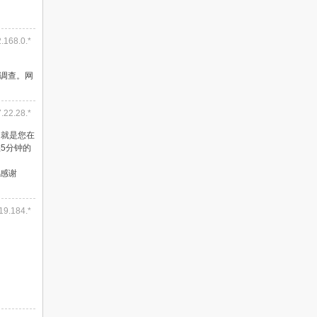
2.168.0.*
卷调查。网
7.22.28.*
（就是您在
5分钟的
感谢
219.184.*