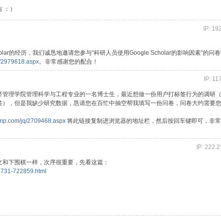
 ：）
IP: 19
olar的经历，我们诚恳地邀请您参与“科研人员使用Google Scholar的影响因素”的问
q/2979618.aspx
。非常感谢您的配合！
IP: 11
济管理学院管理科学与工程专业的一名博士生，最近想做一份用户打标签行为的调研
签），但是我缺少研究数据，恳请您在百忙中抽空帮我填写一份问卷，问卷大约需要您
ump.com/jq/2709468.aspx
将此链接复制进浏览器的地址栏，然后按回车键即可，非常
IP: 222.
:44 看博文和下围棋一样，次序很重要，先看这篇：
39731-722859.html
。