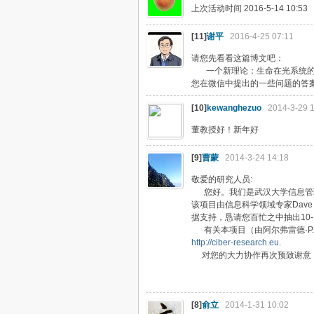
上次活动时间 2016-5-14 10:53
[11]
谢平
2016-4-25 07:11
请您先看看这篇博文吧：
一个新理论：生命在光系统的
您在微信中提出的一些问题的答
[10]
kewanghezuo
2014-3-29 1
董教授好！新年好
[9]
曹蒙
2014-3-24 14:18
敬爱的研究人员:
您好。我们是武汉大学信息管理
该项目由信息科学领域专家Dave
据支持，恳请您百忙之中抽出10
有关本项目（由阿尔弗雷德·P
http://ciber-research.eu.
对您的大力协作再次预致谢意
武汉大学信息
201
[8]
俞立
2014-1-31 10:02