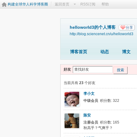
构建全球华人科学博客圈
返回首页
RSS订阅
帮助
helloworld3的个人博客
分享
http://blog.sciencenet.cn/u/helloworld3
博客首页
动态
博文
好友
搜索
当前共有
23
个好友
李小文
中级会员
积分数: 322
陈安
注册会员
积分数: 165
秋高乎？气爽乎？