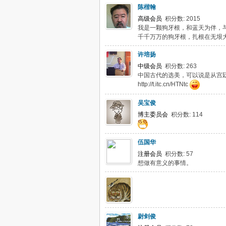
陈楷翰
高级会员
积分数: 2015
我是一颗狗牙根，和蓝天为伴，
千千万万的狗牙根，扎根在无垠
许培扬
中级会员
积分数: 263
中国古代的选美，可以说是从宫
http://t.itc.cn/HTNtc
吴宝俊
博主委员会
积分数: 114
伍国华
注册会员
积分数: 57
想做有意义的事情。
尉剑俊