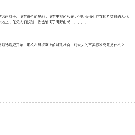
与风雨对语。没有绚烂的光彩，没有丰裕的营养，但却顽强生存在这片贫瘠的大地
大地上，任凭人们践踏，依然铺满了田野山岗。。。。。。
廷甄选后妃开始，那么在男权至上的封建社会，对女人的审美标准究竟是什么？