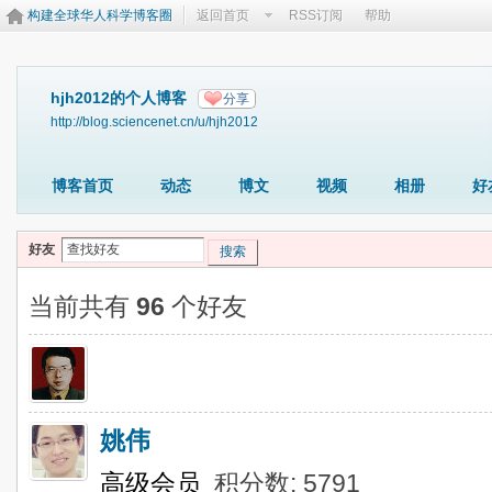
构建全球华人科学博客圈
返回首页
RSS订阅
帮助
hjh2012的个人博客
分享
http://blog.sciencenet.cn/u/hjh2012
博客首页
动态
博文
视频
相册
好
好友
搜索
当前共有
96
个好友
姚伟
高级会员
积分数: 5791