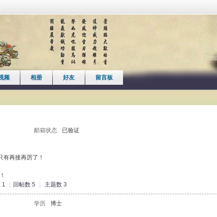
视频
相册
好友
留言板
邮箱状态
已验证
只有再接再厉了！
！
 1
|
回帖数 5
|
主题数 3
学历
博士