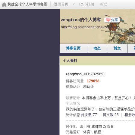
构建全球华人科学博客圈
返回首页
RSS订阅
帮助
zengtxnc的个人博客
分享
http://blog.sciencenet.cn/u/zengtxnc
博客首页
动态
博文
个人资料
zengtxnc
(UID: 732589)
博客访问量
179058
视频认证
未认证
最新记录
本博客点击率上万，甚是开心！ 
个人签名
我的实验室添加了一台自制的三温驱单晶炉
统计信息
好友数 77
|
博文数 25
|
相册数
居住地
四川省 成都市 双流县
兴趣爱好
体育，航模！