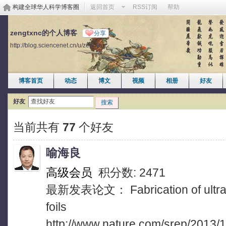
构建全球华人科学博客圈
返回首页
RSS订阅
帮助
zengtxnc的个人博客
分享
http://blog.sciencenet.cn/u/zengtxnc
博客首页
动态
博文
视频
相册
好友
好友
搜索
当前共有
77
个好友
喻海良
高级会员
积分数: 2471
最新发表论文： Fabrication of ultra-th
foils
http://www.nature.com/srep/2013/