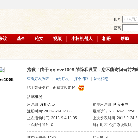
帐号
密码
会议
基金
论文
视频
小柯机器人
相册
帮助
抱歉！由于 qqlove1008 的隐私设置，您不能访问当前内
查看好友列表
|
加为好友
|
打个招呼
|
发送消息
ve1008
吃个梨提提神，两篇文献走起~
活跃概况
用户组:
注册会员
扩展用户组:
博客用户
注册时间: 2012-5-24 14:06
最后访问: 2013-9-4 14:50
上次活动时间: 2013-9-4 11:05
上次发表时间: 2012-9-24 21
上次邮件通知: 0
所在时区: 使用系统默认