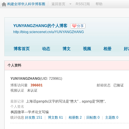
构建全球华人科学博客圈
返回首页
RSS订阅
帮助
YUNYANGZHANG的个人博客
分享
http://blog.sciencenet.cn/u/YUNYANGZHANG
博客首页
动态
博文
视频
相册
好
个人资料
YUNYANGZHANG
(UID: 729961)
博客访问量
396601
邮箱状态
已验证
视频认证
未认证
最新记录
上海话gangdu汉字的写法是“戆大”，agang是“阿戆”。
个人签名
枫园微草---学术论文写编
统计信息
好友数 151
|
博文数 61
|
相册数 2
|
回帖数 0
|
主题数 0