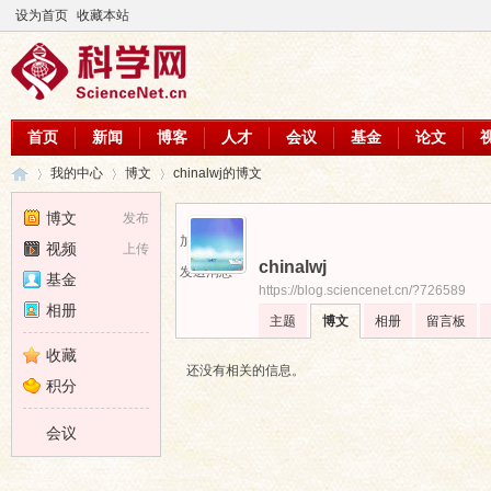
设为首页
收藏本站
首页
新闻
博客
人才
会议
基金
论文
我的中心
博文
chinalwj的博文
博文
发布
加为好友
视频
上传
chinalwj
科
›
›
›
发送消息
基金
https://blog.sciencenet.cn/?726589
相册
主题
博文
相册
留言板
收藏
还没有相关的信息。
积分
会议
学