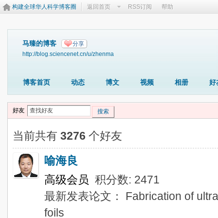
构建全球华人科学博客圈
返回首页
RSS订阅
帮助
马臻的博客
分享
http://blog.sciencenet.cn/u/zhenma
博客首页
动态
博文
视频
相册
好
好友
搜索
当前共有
3276
个好友
喻海良
高级会员
积分数: 2471
最新发表论文： Fabrication of ultra-th
foils