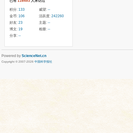
已有
116493
人来访过
积分:
133
威望:
--
金币:
106
活跃度:
242260
好友:
23
主题:
--
博文:
19
相册:
--
分享:
--
Powered by
ScienceNet.cn
Copyright © 2007-
2026
中国科学报社