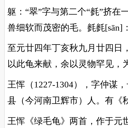
躯：“翠”字与第二个“毵”挤在一
兽细软而茂密的毛。毵毵[sān
至元廿四年丁亥秋九月廿四日
以此龟来献，余以灵物罕见，
王恽（1227-1304），字仲
县（今河南卫辉市）人。有《
王恽《绿毛龟》两首，作于元