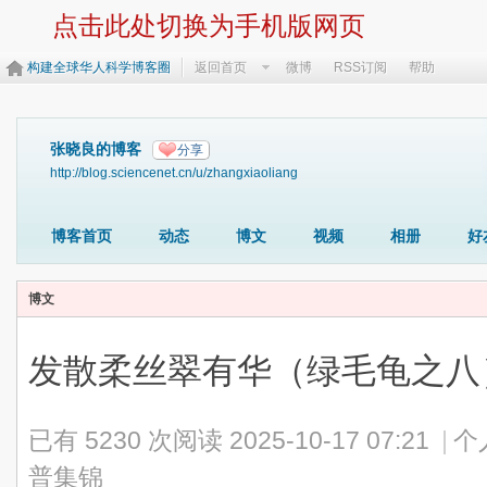
点击此处切换为手机版网页
构建全球华人科学博客圈
返回首页
微博
RSS订阅
帮助
张晓良的博客
分享
http://blog.sciencenet.cn/u/zhangxiaoliang
博客首页
动态
博文
视频
相册
好
博文
发散柔丝翠有华（绿毛龟之八
已有 5230 次阅读
2025-10-17 07:21
|
个
普集锦