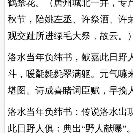
鹤禁花。（唐州城北一井，专
秋节，陪姚左丞、许祭酒、许
观交趾所进绿毛大祭，故云。
洛水当年负纬书，献嘉此日野
斗，暖氄毵毵翠满躯。元气嚥
堪图。诗成喜睹词臣赋，早挽
洛水当年负纬书：传说洛水出
此日野人俱：典出“野人献曝”