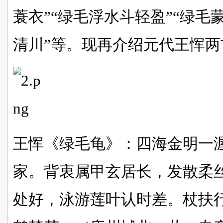
蓑衣”“绿毛浮水斗轻盈”“绿毛
清川”等。现再介绍元代王恽两
王恽《绿毛龟》：四海金明一
家。背衷属甲玄居长，发散柔
处好，泳游莲叶认时差。杖扶