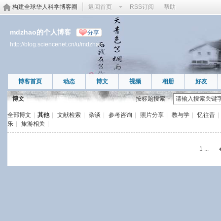
构建全球华人科学博客圈
返回首页
RSS订阅
帮助
mdzhao的个人博客
分享
http://blog.sciencenet.cn/u/mdzhao
博客首页
动态
博文
视频
相册
好友
博文
按标题搜索
全部博文
|
其他
|
文献检索
|
杂谈
|
参考咨询
|
照片分享
|
教与学
|
忆往昔
|
乐
|
旅游相关
|
1 ...