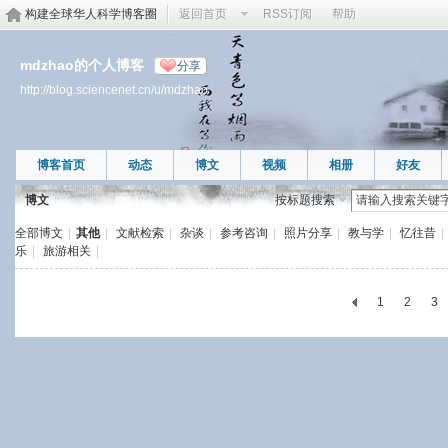
构建全球华人科学博客圈
返回首页
RSS订阅
帮助
mdzhao的个人博客
分享
http://blog.sciencenet.cn/u/mdzhao
博客首页
动态
博文
视频
相册
好友
博文
按标题搜索
全部博文
|
其他
|
文献检索
|
杂谈
|
参考咨询
|
照片分享
|
教与学
|
忆往昔
|
乐
|
旅游相关
|
1
2
3