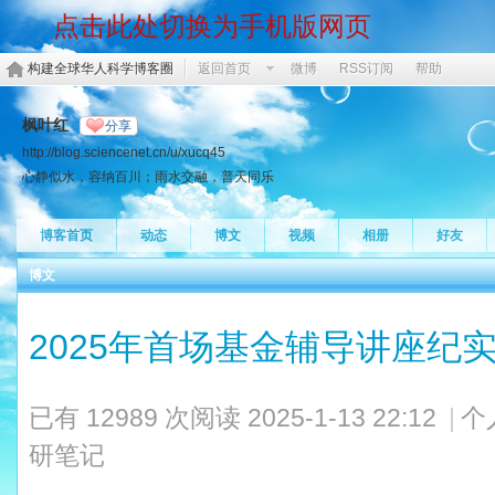
点击此处切换为手机版网页
构建全球华人科学博客圈
返回首页
微博
RSS订阅
帮助
枫叶红
分享
http://blog.sciencenet.cn/u/xucq45
心静似水，容纳百川；雨水交融，普天同乐
博客首页
动态
博文
视频
相册
好友
博文
2025年首场基金辅导讲座纪
已有 12989 次阅读
2025-1-13 22:12
|
个
研笔记