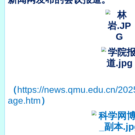
（
https://news.qmu.edu.cn/20
）
age.htm