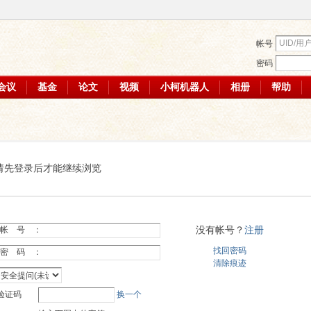
帐号
密码
会议
基金
论文
视频
小柯机器人
相册
帮助
请先登录后才能继续浏览
没有帐号？
注册
帐 号 ：
找回密码
密 码 ：
清除痕迹
验证码
换一个