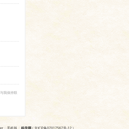
与我保持联
er
|
手机版
|
科学网
(
京ICP备07017567号-12
)