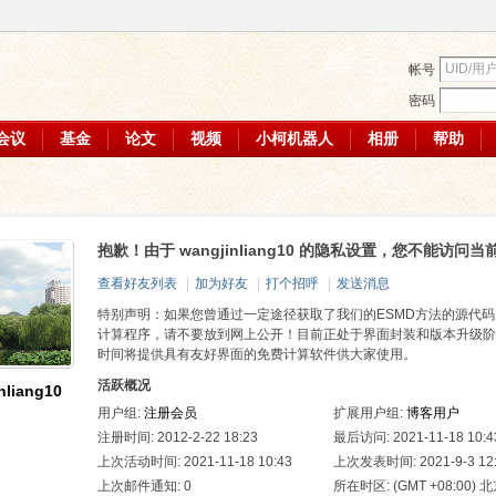
帐号
密码
会议
基金
论文
视频
小柯机器人
相册
帮助
抱歉！由于 wangjinliang10 的隐私设置，您不能访问当
查看好友列表
|
加为好友
|
打个招呼
|
发送消息
特别声明：如果您曾通过一定途径获取了我们的ESMD方法的源代码形
计算程序，请不要放到网上公开！目前正处于界面封装和版本升级阶
时间将提供具有友好界面的免费计算软件供大家使用。
活跃概况
nliang10
用户组:
注册会员
扩展用户组:
博客用户
注册时间: 2012-2-22 18:23
最后访问: 2021-11-18 10:4
上次活动时间: 2021-11-18 10:43
上次发表时间: 2021-9-3 12
上次邮件通知: 0
所在时区: (GMT +08:00) 北