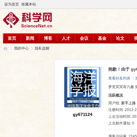
设为首页
收藏本站
首页
新闻
博客
人才
会议
基金
论文
我的中心
隐私提醒
抱歉！由于 gy
科
›
›
查看好友列表
|
梦里冥冥有六趣 
活跃概况
用户组:
新手上路
注册时间: 2012-2-
gy671124
上次活动时间: 2015
上次邮件通知: 0
学
博客访问量: 2245