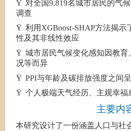
Ÿ
对全国
9,819
名城市居民的气候
调查
Ÿ
利用
XGBoost-SHAP
方法揭示
性及其非线性效应
Ÿ
城市居民气候变化感知因教育
况等而异
Ÿ
PPI
与年龄及碳排放强度之间
Ÿ
个人极端天气经历、主观幸福
主要内
本研究设计了一份涵盖人口与社