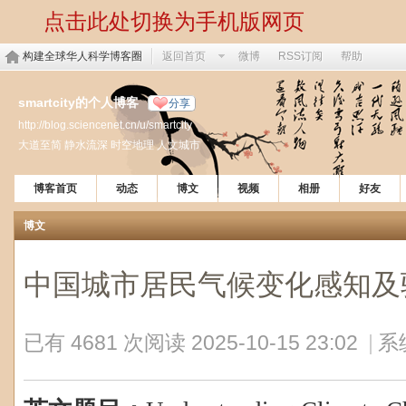
点击此处切换为手机版网页
构建全球华人科学博客圈
返回首页
微博
RSS订阅
帮助
smartcity的个人博客
分享
http://blog.sciencenet.cn/u/smartcity
大道至简 静水流深 时空地理 人文城市
博客首页
动态
博文
视频
相册
好友
博文
中国城市居民气候变化感知及
已有 4681 次阅读
2025-10-15 23:02
|
系