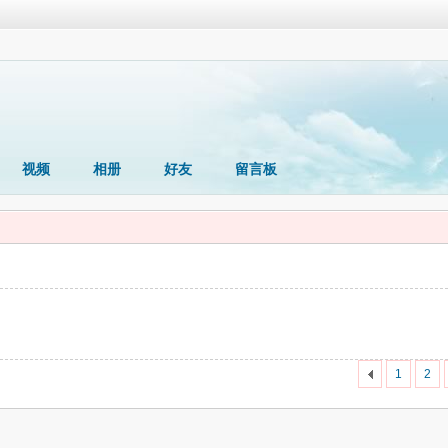
视频
相册
好友
留言板
1
2