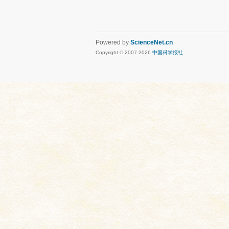
Powered by
ScienceNet.cn
Copyright © 2007-
2026
中国科学报社