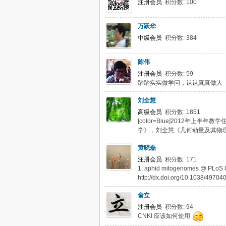
注册会员
积分数: 100
万跃华
中级会员
积分数: 384
陈伟
注册会员
积分数: 59
踏踏实实做学问，认认真真做人
刘全慧
高级会员
积分数: 1851
[color=Blue]2012年
学》，刘全慧《几何动量及其物理学》。
黄晓磊
注册会员
积分数: 171
1. aphid mitogenomes @ PLoS ONE
http://dx.doi.org/10.1038/49704
俞立
注册会员
积分数: 94
CNKI 应该如何使用