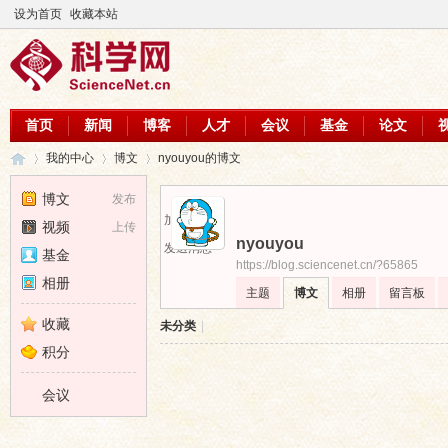
设为首页
收藏本站
首页
新闻
博客
人才
会议
基金
论文
我的中心
博文
nyouyou的博文
博文
发布
加为好友
视频
上传
nyouyou
科
›
›
›
发送消息
基金
https://blog.sciencenet.cn/?65865
相册
主题
博文
相册
留言板
收藏
未分类
|
积分
会议
学