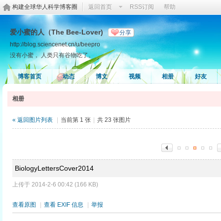
构建全球华人科学博客圈
返回首页
RSS订阅
帮助
爱小蜜的人（The Bee-Lover)
分享
http://blog.sciencenet.cn/u/beepro
没有小蜜， 人类只有谷物吃了。
博客首页
动态
博文
视频
相册
好友
相册
« 返回图片列表
|
当前第 1 张
|
共 23 张图片
BiologyLettersCover2014
上传于 2014-2-6 00:42 (166 KB)
查看原图
|
查看 EXIF 信息
|
举报