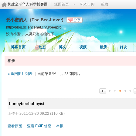
构建全球华人科学博客圈
返回首页
RSS订阅
帮助
爱小蜜的人（The Bee-Lover)
分享
http://blog.sciencenet.cn/u/beepro
没有小蜜， 人类只有谷物吃了。
博客首页
动态
博文
视频
相册
好友
相册
« 返回图片列表
|
当前第 5 张
|
共 23 张图片
honeybeebobbyist
上传于 2011-12-30 09:22 (110 KB)
查看原图
|
查看 EXIF 信息
|
举报