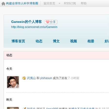
构建全球华人科学博客圈
返回首页
RSS订阅
帮助
Garwein的个人博客
分享
http://blog.sciencenet.cn/u/Garwein
博客首页
动态
博文
视频
相册
好
动态
今天
武夷山
和
yishasun
成为了好友
7 小时前
昨天