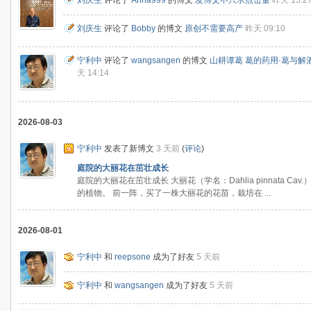
刘庆生
评论了
Anna999
的博文
发博文不只求点击量
昨天 15:2
刘庆生
评论了
Bobby
的博文
原创不需要高产
昨天 09:10
宁利中
评论了
wangsangen
的博文
山耕谭葛 葛的药用·葛与解
天 14:14
2026-08-03
宁利中
发表了新博文
3 天前
(
评论
)
庭院的大丽花在茁壮成长
庭院的大丽花在茁壮成长 大丽花（学名：Dahlia pinnata 
的植物。 前一阵，买了一株大丽花的花苗，栽培在 ...
2026-08-01
宁利中
和
reepsone
成为了好友
5 天前
宁利中
和
wangsangen
成为了好友
5 天前