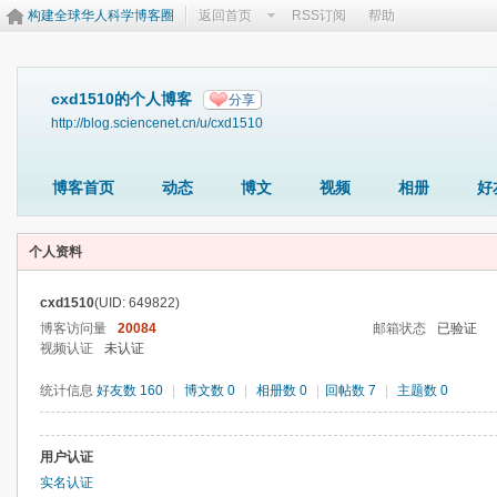
构建全球华人科学博客圈
返回首页
RSS订阅
帮助
cxd1510的个人博客
分享
http://blog.sciencenet.cn/u/cxd1510
博客首页
动态
博文
视频
相册
好
个人资料
cxd1510
(UID: 649822)
博客访问量
20084
邮箱状态
已验证
视频认证
未认证
统计信息
好友数 160
|
博文数 0
|
相册数 0
|
回帖数 7
|
主题数 0
用户认证
实名认证