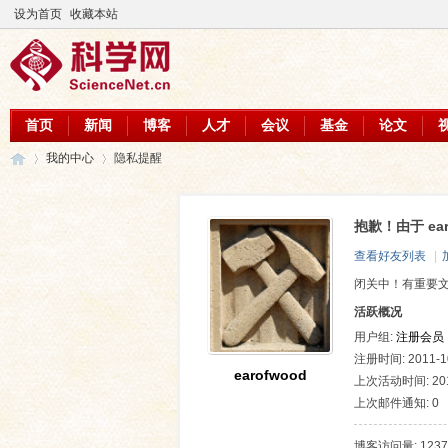
设为首页
收藏本站
首页
新闻
博客
人才
会议
基金
论文
我的中心
隐私提醒
抱歉！由于 ea
科
›
›
查看好友列表
|
闭关中！有重要
活跃概况
用户组:
注册会员
注册时间: 2011-10
earofwood
上次活动时间: 2015
上次邮件通知: 0
学
博客访问量: 1237