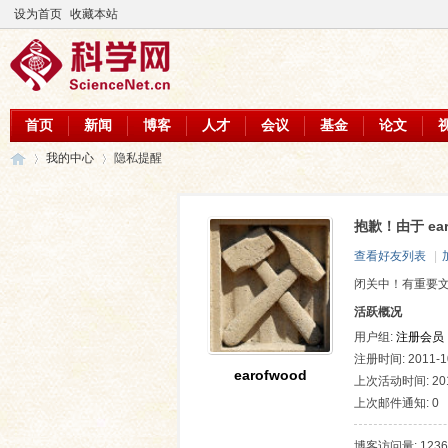
设为首页
收藏本站
首页
新闻
博客
人才
会议
基金
论文
我的中心
隐私提醒
抱歉！由于 ea
科
›
›
查看好友列表
|
闭关中！有重要
活跃概况
用户组:
注册会员
注册时间: 2011-10
earofwood
上次活动时间: 2015
上次邮件通知: 0
学
博客访问量: 1236