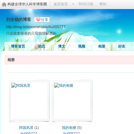
构建全球华人科学博客圈
返回首页
RSS订阅
帮助
刘全稳的博客
分享
http://blog.sciencenet.cn/u/liu005777
只说我拿得准的只写我理解透的
博客首页
动态
博文
视频
相册
好友
相册
阿国风景
(1)
我的相册
(5)
liu005777
liu005777