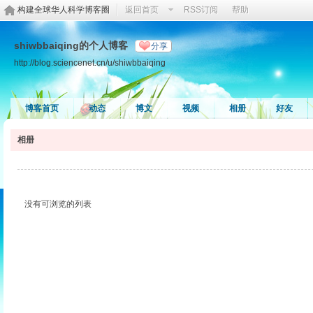
构建全球华人科学博客圈
返回首页
RSS订阅
帮助
shiwbbaiqing的个人博客
分享
http://blog.sciencenet.cn/u/shiwbbaiqing
博客首页
动态
博文
视频
相册
好友
相册
没有可浏览的列表