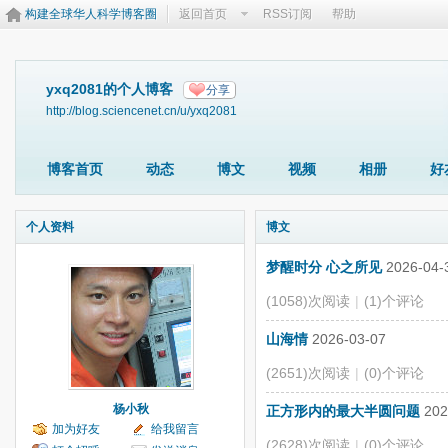
构建全球华人科学博客圈
返回首页
RSS订阅
帮助
yxq2081的个人博客
分享
http://blog.sciencenet.cn/u/yxq2081
博客首页
动态
博文
视频
相册
好
个人资料
博文
梦醒时分 心之所见
2026-04-
(1058)次阅读
|
(1)个评论
山海情
2026-03-07
(2651)次阅读
|
(0)个评论
杨小秋
正方形内的最大半圆问题
202
加为好友
给我留言
(2628)次阅读
|
(0)个评论