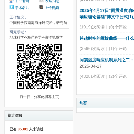
打个招呼
发送消息
学术名片
上传视频
2025年4月17日“同震温
响应理论基础”博文中公式(1
工作情况：
中国科学院南海海洋研究所，研究员
(1919)次阅读
|
(0)个评论
研究领域：
地球科学->海洋科学->海洋地质学
跨越时空的螺旋曲线——什么
(3566)次阅读
|
(1)个评论
同震温度响应机制系列之二：
2025-04-17
(4328)次阅读
|
(2)个评论
扫一扫，分享此博客主页
动态
统计信息
已有
85301
人来访过