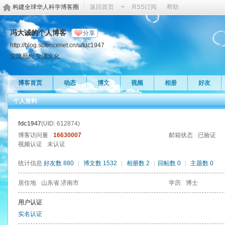
构建全球华人科学博客圈
返回首页
RSS订阅
帮助
冯大诚的个人博客
分享
http://blog.sciencenet.cn/u/fdc1947
交流思想 交流文化
博客首页
动态
博文
视频
相册
好友
个人资料
fdc1947
(UID: 612874)
博客访问量
16630007
邮箱状态
已验证
视频认证
未认证
统计信息
好友数 880
|
博文数 1532
|
相册数 2
|
回帖数 0
|
主题数 0
居住地
山东省 济南市
学历
博士
用户认证
实名认证