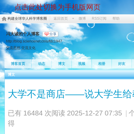
点击此处切换为手机版网页
构建全球华人科学博客圈
返回首页
微博
RSS订阅
帮助
冯大诚的个人博客
分享
http://blog.sciencenet.cn/u/fdc1947
交流思想 交流文化
博客首页
动态
博文
视频
相册
好友
博文
大学不是商店——说大学生
已有 16484 次阅读
2025-12-27 07:35
|
得