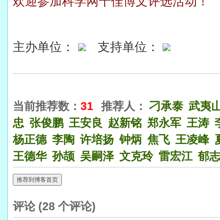
欢迎参加科学网十佳博文评选活动！
主办单位：
支持单位：
当前推荐数：
31
推荐人：
刁承泰
武夷
忠
张俊鹏
王安良
赵新铭
郑永军
王涛
杨正德
李陶
许培扬
钟炳
焦飞
王凌峰
王德华
孙颉
吴嗣泽
文克玲
雷宏江
郁
推荐到博客首页
评论 (
28
个评论)