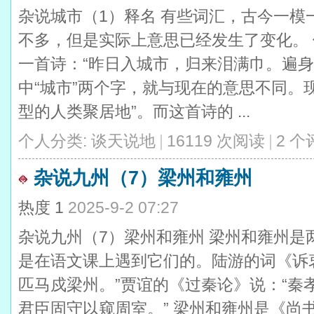
杂说城市（1）释名 有些词汇，古今一模
不多，但是实际上意思已经发生了变化。
一首诗：“昨日入城市，归来泪满巾。遍身
中“城市”两个字，就与现在的意思不同。
型的人类聚居地”。而这首诗的 ...
个人分类:
谈天说地
|
16119 次阅读
|
2 个
杂说九州（7）梁州和雍州
热度
1
2025-9-2 07:27
杂说九州（7）梁州和雍州 梁州和雍州是
是在语文课上遇到它们的。陆游的词《诉
匹马戍梁州。”贾谊的《过秦论》说：“秦
君臣固守以窥周室。” 梁州和雍州是《尚书