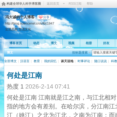
构建全球华人科学博客圈
返回首页
RSS订阅
帮助
冯大诚的个人博客
分享
http://blog.sciencenet.cn/u/fdc1947
交流思想 交流文化
博客首页
动态
博文
视频
相册
好友
博文
按标题搜索
全部博文
|
汉语言
|
教育
|
我的回忆
|
谈天说地
|
时事评论
|
随口说说
|
科
何处是江南
热度
1
2026-2-14 07:41
何处是江南 江南就是江之南，与江北相
指的地方会有差别。在哈尔滨，分江南江
江（姚江）之北为江北，之南为江南；而