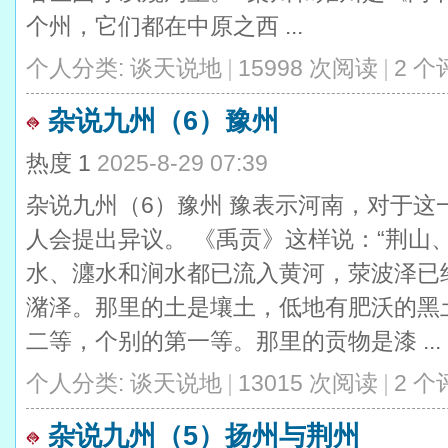
个州，它们都在中原之西 ...
个人分类:
谈天说地
|
15998 次阅读
|
2 个
杂说九州（6）豫州
热度
1
2025-8-29 07:39
杂说九州（6）豫州 豫表示河南，对于这
人会提出异议。 《禹贡》这样说：“荆山
水、瀍水和涧水都已流入黄河，荥波泽已
潴泽。那里的土是壤土，低地有肥沃的黑
二等，个别的第一等。那里的贡物是漆 ...
个人分类:
谈天说地
|
13015 次阅读
|
2 个
杂说九州（5）扬州与荆州