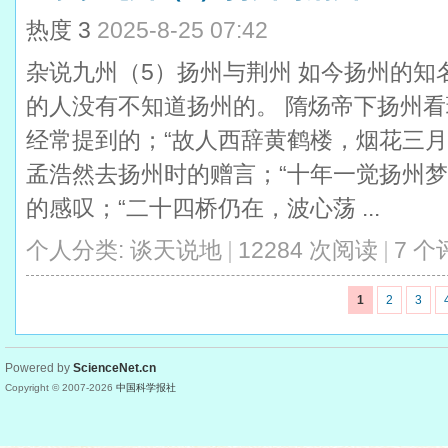
热度
3
2025-8-25 07:42
杂说九州（5）扬州与荆州 如今扬州的知
的人没有不知道扬州的。 隋炀帝下扬州
经常提到的；“故人西辞黄鹤楼，烟花三月
孟浩然去扬州时的赠言；“十年一觉扬州梦
的感叹；“二十四桥仍在，波心荡 ...
个人分类:
谈天说地
|
12284 次阅读
|
7 个
1
2
3
Powered by
ScienceNet.cn
Copyright © 2007-
2026
中国科学报社