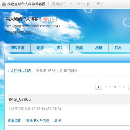
构建全球华人科学博客圈
返回首页
RSS订阅
帮助
冯大诚的个人博客
分享
http://blog.sciencenet.cn/u/fdc1947
交流思想 交流文化
博客首页
动态
博文
视频
相册
好友
相册
« 返回图片列表
|
当前第 16 张
|
共 62 张图片
IMG_0760b
上传于 2013-6-10 08:44 (39.2 KB)
查看原图
|
查看 EXIF 信息
|
举报