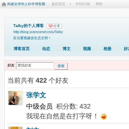
构建全球华人科学博客圈
返回首页
RSS订阅
帮助
Talky的个人博客
分享
http://blog.sciencenet.cn/u/Talky
应当重视建设生态文明！
博客首页
动态
博文
视频
相册
好
好友
搜索
当前共有
422
个好友
张学文
中级会员
积分数: 432
我现在自然是在打字呀！